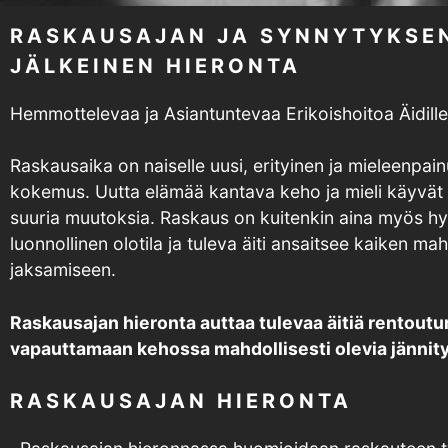
RASKAUSAJAN JA SYNNYTYKSE
JÄLKEINEN HIERONTA
Hemmottelevaa ja Asiantuntevaa Erikoishoitoa Äidille
Raskausaika on naiselle uusi, erityinen ja mieleenpai
kokemus. Uutta elämää kantava keho ja mieli käyvät l
suuria muutoksia. Raskaus on kuitenkin aina myös hy
luonnollinen olotila ja tuleva äiti ansaitsee kaiken ma
jaksamiseen.
Raskausajan hieronta auttaa tulevaa äitiä rentout
vapauttamaan kehossa mahdollisesti olevia jännit
RASKAUSAJAN HIERONTA