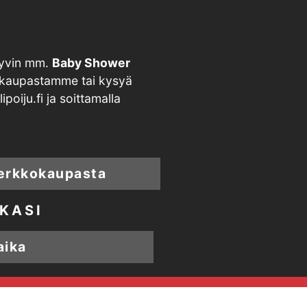
hyvin mm.
Baby Shower
kokaupastamme tai kysyä
oiju.fi ja soittamalla
verkkokaupasta
KASI
aika