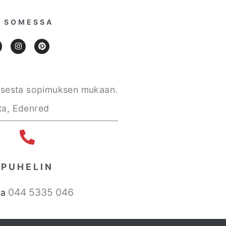
 SOMESSA
auksesta sopimuksen mukaan.
nta, Edenred
PUHELIN
044 5335 046
na