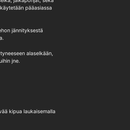
elkä, jalkapohjat, sekä
a käytetään pääasiassa
ehon jännityksestä
a.
ytyneeseen alaselkään,
ihin jne.
evää kipua laukaisemalla