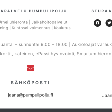
TAPALVELU PUMPULIPOIJU
SEURAA
Urheiluhieronta | Jalkahoitopalvelut
ining | Kuntosalivalmennus | Koulutus
auantai – sunnuntai 9.00 – 18.00 | Aukioloajat var
kortit, käteinen, ePassi hyvinvointi, Smartum hiero
SÄHKÖPOSTI
jaana@pumpulipoiju.fi
Jaa