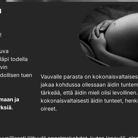
N
!
nuva
äpi todella
vin
hdollisen tuen
Vauvalle parasta on kokonaisvaltaisesti
jakaa kohdussa ollessaan äidin tuntem
tärkeää, että äidin mieli olisi levolli
umaan ja
kokonaisvaltaisesti äidin tunteet, henk
yksiä.
oireet.