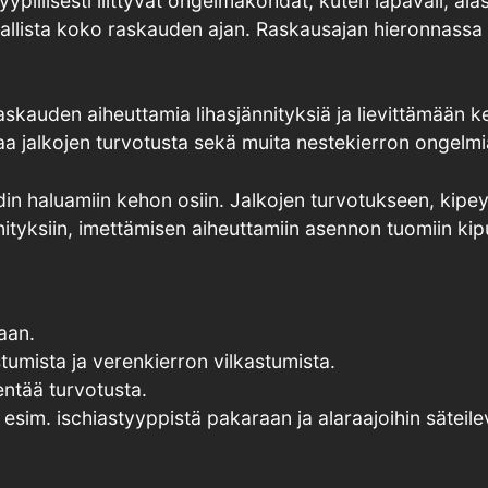
llisesti liittyvät ongelmakohdat, kuten lapaväli, alas
turvallista koko raskauden ajan. Raskausajan hieronnass
skauden aiheuttamia lihasjännityksiä ja lievittämään k
taa jalkojen turvotusta sekä muita nestekierron ongelmi
din haluamiin kehon osiin. Jalkojen turvotukseen, kipe
nityksiin, imettämisen aiheuttamiin asennon tuomiin kipu
maan.
umista ja verenkierron vilkastumista.
hentää turvotusta.
 esim. ischiastyyppistä pakaraan ja alaraajoihin säteil