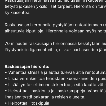
Raskausajan hieronnassa huomioidaan raskauteen tyypi
tietysti jokaisen yksilölliset tarpeet. Hieronta on 
kylkiasentoa.
Raskausajan hieronnalla pystytään rentouttamaan ra
aiheutuvia kiputiloja. Hieronnalla voidaan myös hoi
70 minuutin raskausajan hieronnassa keskitytään äi
löystyneisiin ligamentteihin, niska- hartiaseudun jän
Raskausajan hieronta:
• Vähentää stressiä ja autaa tulevaa äitiä rentoutu
• Lisää verenkiertoa tehostaen kuona-aineiden poist
• Lisää lymfa- eli imunestekiertoa ja sitä kautta vä
• Helpottaa lilhaskipuja ja lihaskramppeja. Vähentää
lihasjännitystä pakaran ja reisien alueelta.
• Helpottaa liitoskipuja