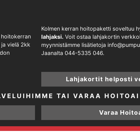
Kolmen kerran hoitopaketti soveltuu 
 hoitokerran
lahjaksi.
Voit ostaa lahjakortin verk
 ja vielä 2kk
myynnistämme lisätietoja info@pumpulip
idon
Jaanalta 044-5335 046.
Lahjakortit helposti 
LVELUIHIMME TAI VARAA HOITOAI
Varaa Hoito