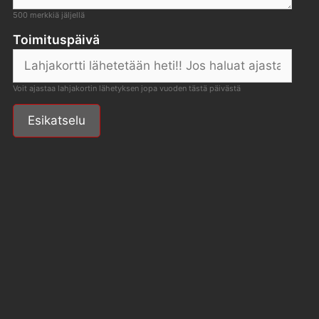
500
merkkiä jäljellä
Toimituspäivä
Voit ajastaa lahjakortin lähetyksen jopa vuoden tästä päivästä
Esikatselu