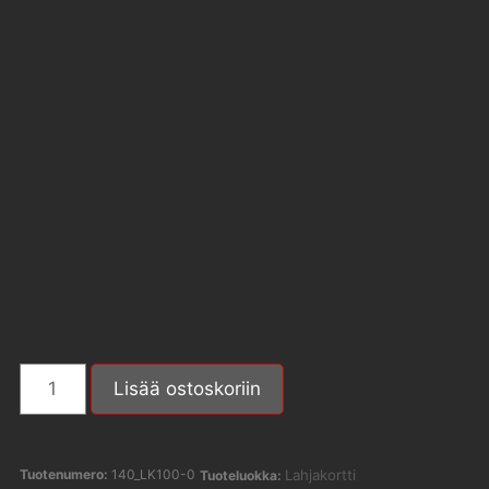
Lisää ostoskoriin
Tuotenumero:
140_LK100-0
Lahjakortti
Tuoteluokka: