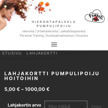
HIERONTAPALVELU
PUMPULIPOIJU
Hieronta | Urheiluhieronta | Jalkahoitopalvelut
Personal Training | Kuntosalivalmennus | Koulutus
ETUSIVU
LAHJAKORTTI
/
/ LAHJAKORTTI
PUMPULIPOIJU HOITOIHIN
LAHJAKORTTI PUMPULIPOIJU
HOITOIHIN
5,00
€
–
1000,00
€
Lahjakortin arvo
Poista