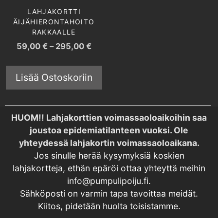
LAHJAKORTTI
ÄIJÄHIERONTAHOITO
RAKKAALLE
59,00
€
–
295,00
€
Lisää Ostoskoriin
HUOM!! Lahjakorttien voimassaoloaikoihin saa
joustoa epidemiatilanteen vuoksi. Ole
yhteydessä lahjakortin voimassaoloaikana.
Jos sinulle herää kysymyksiä koskien
lahjakortteja, ethän epäröi ottaa yhteyttä meihin
info@pumpulipoiju.fi.
Sähköposti on varmin tapa tavoittaa meidät.
Kiitos, pidetään huolta toisistamme.