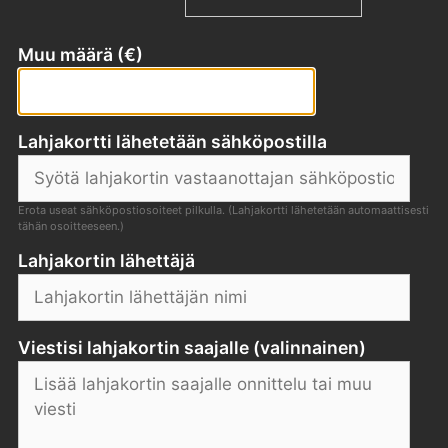
Muu määrä (€)
Lahjakortti lähetetään sähköpostilla
Erota useat sähköpostiosoiteet pilkulla. (Lahjakortti lähetetään automaattisesti
tähän osoitteeseen.)
Lahjakortin lähettäjä
Viestisi lahjakortin saajalle (valinnainen)