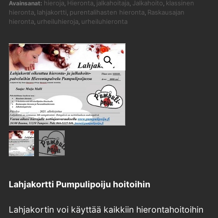
hieroja
Hieronta
jalkahoitaja
Jalkahoito
klassinen
Avainsanat:
,
,
,
,
hieronta
lahjakortti
purentalihasten hieronta
Raskausajan
,
,
,
hieronta
urheiluhieroja
urheiluhieronta
,
,
Lahjakortti Pumpulipoiju hoitoihin
Lahjakortin voi käyttää kaikkiin hierontahoitoihin